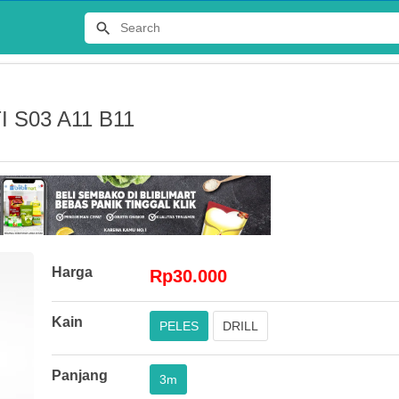
 S03 A11 B11
Terlaris
Harga
Rp30.000
JERSEY
Kain
PELES
DRILL
DISTRO 
Rp65.00
Panjang
3m