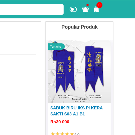
0
Popular Produk
Terlaris
Terlaris
 KERA SAKTI
SABUK BIRU IKS.PI KERA
JERSEY
1980 JS 31
SAKTI S03 A1 B1
DISTRO 
0
Rp30.000
Rp65.00
5.0
5.0