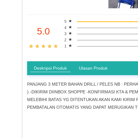
5
4
5.0
3
2
1
Deskripsi Produk
Ulasan Produk
PANJANG 3 METER BAHAN DRILL / PELES NB : PERHA
) -DIKIRIM DIINBOX SHOPPE -KONFIRMASI KTA & P
MELEBIHI BATAS YG DITENTUKAN AKAN KAMI KIRI
PEMBATALAN OTOMATIS YANG DAPAT MERUGIKAN TOKO