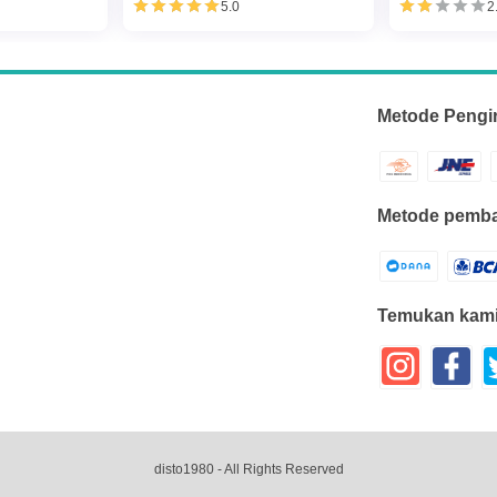
5.0
2
Metode Pengi
Metode pemba
Temukan kami
disto1980
- All Rights Reserved