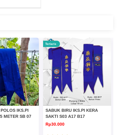
Terlaris
Terlaris
POLOS IKS.PI
SABUK BIRU IKS.PI KERA
SABUK B
5 METER SB 07
SAKTI S03 A17 B17
SAKTI S
Rp30.000
Rp30.00