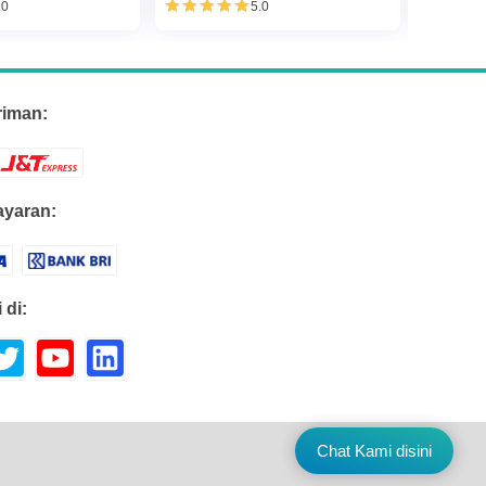
.0
5.0
riman:
yaran:
 di:
Chat Kami disini