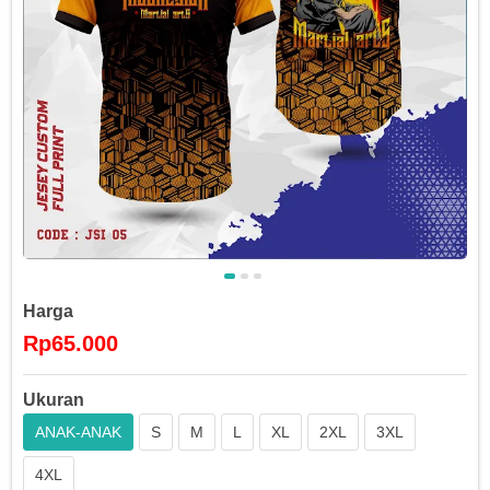
Harga
Rp65.000
Ukuran
ANAK-ANAK
S
M
L
XL
2XL
3XL
4XL