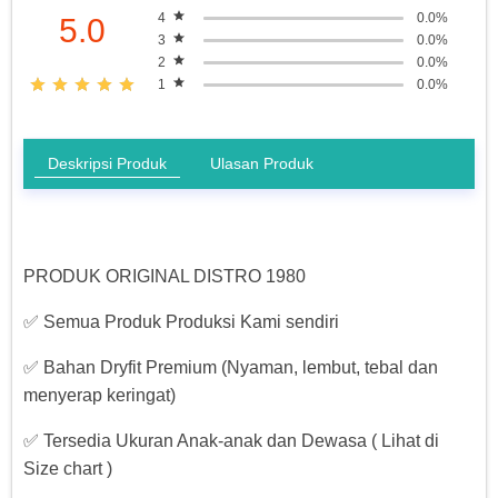
4
0.0%
5.0
3
0.0%
2
0.0%
1
0.0%
Deskripsi Produk
Ulasan Produk
PRODUK ORIGINAL DISTRO 1980
✅ Semua Produk Produksi Kami sendiri
✅ Bahan Dryfit Premium (Nyaman, lembut, tebal dan
menyerap keringat)
✅ Tersedia Ukuran Anak-anak dan Dewasa ( Lihat di
Size chart )