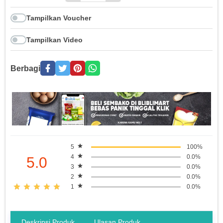
Tampilkan Voucher
Tampilkan Video
Berbagi
5
100%
4
0.0%
5.0
3
0.0%
2
0.0%
1
0.0%
Deskripsi Produk
Ulasan Produk