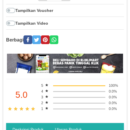
Tampilkan Voucher
Tampilkan Video
Berbagi
5
100%
4
0.0%
5.0
3
0.0%
2
0.0%
1
0.0%
Deskripsi Produk
Ulasan Produk