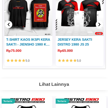
T-SHIRT KAOS IKSPI KERA
JERSEY KERA SAKTI
SAKTI - JIENSHO 1980 KS
DISTRO 1980 JS 25
251
Rp75.000
Rp65.000
5.0
5.0
Lihat Lainnya
Terlaris
Terlaris