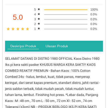
5
100%
4
0.0%
5.0
3
0.0%
2
0.0%
1
0.0%
Deskripsi Produk
Ulasan Produk
SELAMAT DATANG DI DISTRO 1980 OFFICIAL Kaos Distro 1980
Iks.pi kera sakti pasker KHUSUS WARGA KERA SAKTI!! KAOS
COMBED REAKTIF PREMIUN - Bahan Kaos : 100% Cotton
Combed 24s - halus, lembut, kuat, tidak panas, menyerap
keringat, dari serat kapas premium, standart distro, jahit rantai -
jenis sablon terbaik, tidak mudah pecah, tidak mudah luntur,
tahan lama, lembut. Finishing hot press. *Lebar dada, Panjang
Kaos : M : 48 cm , 70 cm L : 50 cm , 72 cm Xl : 52 cm , 74 cm
Toleransi (±3cm) NB : -PRODUK BERLOGO IKS.PI KERA SAKTI