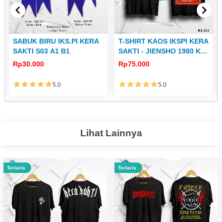
SABUK BIRU IKS.PI KERA
T-SHIRT KAOS IKSPI KERA
SAKTI S03 A1 B1
SAKTI - JIENSHO 1980 KS
251
Rp30.000
Rp75.000
5.0
5.0
Lihat Lainnya
Terlaris
Terlaris