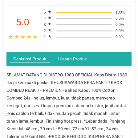
5
100%
4
0.0%
5.0
3
0.0%
2
0.0%
1
0.0%
Deskripsi Produk
Ulasan Produk
SELAMAT DATANG DI DISTRO 1980 OFFICIAL Kaos Distro 1980
Iks.pi kera sakti pasker KHUSUS WARGA KERA SAKTI!! KAOS
COMBED REAKTIF PREMIUN - Bahan Kaos : 100% Cotton
Combed 24s - halus, lembut, kuat, tidak panas, menyerap
keringat, dari serat kapas premium, standart distro, jahit rantai -
jenis sablon terbaik, tidak mudah pecah, tidak mudah luntur,
tahan lama, lembut. Finishing hot press. *Lebar dada, Panjang
Kaos : M : 48 cm , 70 cm L : 50 cm , 72 cm Xl : 52 cm , 74 cm
Toleransi (±3cm) NB : -PRODUK BERLOGO IKS.PI KERA SAKTI