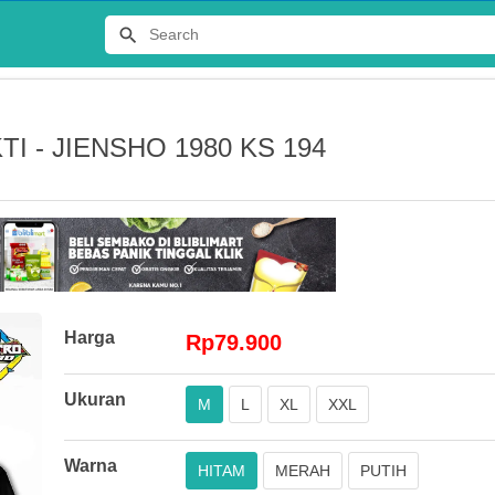
I - JIENSHO 1980 KS 194
Terlaris
Harga
Rp79.900
JERSEY
Ukuran
M
L
XL
XXL
DISTRO 
Rp65.00
Warna
HITAM
MERAH
PUTIH