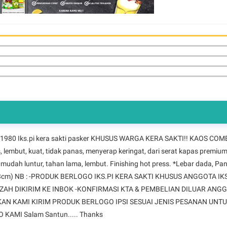
1980 Iks.pi kera sakti pasker KHUSUS WARGA KERA SAKTI!! KAOS CO
embut, kuat, tidak panas, menyerap keringat, dari serat kapas premium,
ak mudah luntur, tahan lama, lembut. Finishing hot press. *Lebar dada, Pan
nsi (±3cm) NB : -PRODUK BERLOGO IKS.PI KERA SAKTI KHUSUS ANGGOTA IK
AH DIKIRIM KE INBOK -KONFIRMASI KTA & PEMBELIAN DILUAR ANG
KAN KAMI KIRIM PRODUK BERLOGO IPSI SESUAI JENIS PESANAN UN
AMI Salam Santun..... Thanks