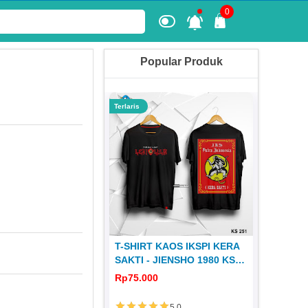
0
Popular Produk
Terlaris
Terlaris
 KERA SAKTI
T-SHIRT KAOS IKSPI KERA
KAOS JE
1980 JS 31
SAKTI - JIENSHO 1980 KS
251
0
Rp75.000
Rp65.00
5.0
5.0