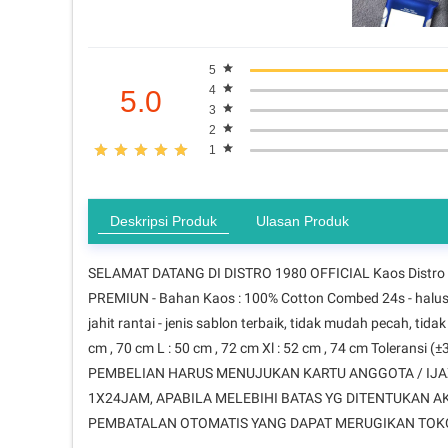
5
4
5.0
3
2
1
Deskripsi Produk
Ulasan Produk
SELAMAT DATANG DI DISTRO 1980 OFFICIAL Kaos Distro 
PREMIUN - Bahan Kaos : 100% Cotton Combed 24s - halus, l
jahit rantai - jenis sablon terbaik, tidak mudah pecah, tid
cm , 70 cm L : 50 cm , 72 cm Xl : 52 cm , 74 cm Tolera
PEMBELIAN HARUS MENUJUKAN KARTU ANGGOTA / IJAZ
1X24JAM, APABILA MELEBIHI BATAS YG DITENTUKAN A
PEMBATALAN OTOMATIS YANG DAPAT MERUGIKAN TOKO K