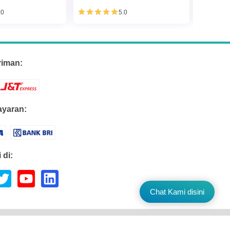
.0
5.0
riman:
yaran:
 di:
Chat Kami disini