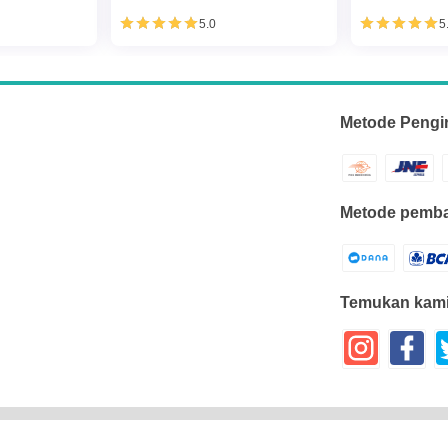
5.0
5
Metode Pengi
Metode pemba
Temukan kami
disto1980
- All Rights Reserved