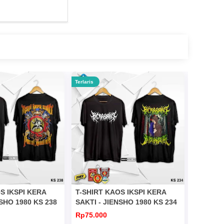
Terlaris
Terlaris
S IKSPI KERA
T-SHIRT KAOS IKSPI KERA
T-SHIRT
NSHO 1980 KS 238
SAKTI - JIENSHO 1980 KS 234
SAKTI -
Rp75.000
Rp75.00