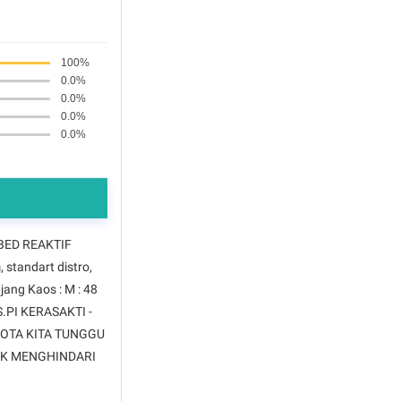
100%
0.0%
0.0%
0.0%
0.0%
MBED REAKTIF
 standart distro,
jang Kaos : M : 48
S.PI KERASAKTI -
GOTA KITA TUNGGU
TUK MENGHINDARI