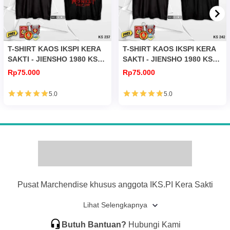
T-SHIRT KAOS IKSPI KERA
T-SHIRT KAOS IKSPI KERA
SAKTI - JIENSHO 1980 KS
SAKTI - JIENSHO 1980 KS
237
242
Rp75.000
Rp75.000
5.0
5.0
Pusat Marchendise khusus anggota IKS.PI Kera Sakti
Lihat Selengkapnya
Butuh Bantuan?
Hubungi Kami