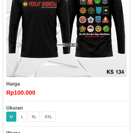
Harga
Rp100.000
Ukuran
M
L
XL
XXL