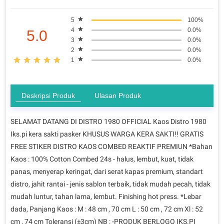
5
100%
4
0.0%
5.0
3
0.0%
2
0.0%
1
0.0%
Deskripsi Produk
Ulasan Produk
SELAMAT DATANG DI DISTRO 1980 OFFICIAL Kaos Distro 1980
Iks.pi kera sakti pasker KHUSUS WARGA KERA SAKTI!! GRATIS
FREE STIKER DISTRO KAOS COMBED REAKTIF PREMIUN *Bahan
Kaos : 100% Cotton Combed 24s - halus, lembut, kuat, tidak
panas, menyerap keringat, dari serat kapas premium, standart
distro, jahit rantai - jenis sablon terbaik, tidak mudah pecah, tidak
mudah luntur, tahan lama, lembut. Finishing hot press. *Lebar
dada, Panjang Kaos : M : 48 cm , 70 cm L : 50 cm , 72 cm Xl : 52
cm , 74 cm Toleransi (±3cm) NB : -PRODUK BERLOGO IKS.PI