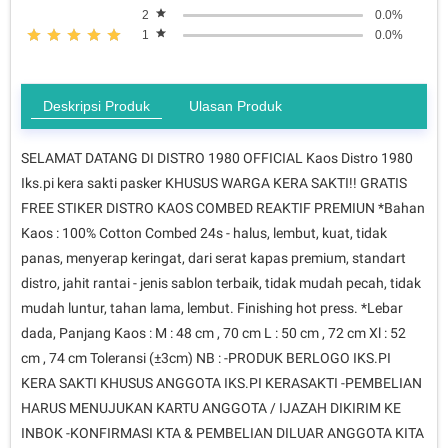
2
0.0%
1
0.0%
Deskripsi Produk
Ulasan Produk
SELAMAT DATANG DI DISTRO 1980 OFFICIAL Kaos Distro 1980
Iks.pi kera sakti pasker KHUSUS WARGA KERA SAKTI!! GRATIS
FREE STIKER DISTRO KAOS COMBED REAKTIF PREMIUN *Bahan
Kaos : 100% Cotton Combed 24s - halus, lembut, kuat, tidak
panas, menyerap keringat, dari serat kapas premium, standart
distro, jahit rantai - jenis sablon terbaik, tidak mudah pecah, tidak
mudah luntur, tahan lama, lembut. Finishing hot press. *Lebar
dada, Panjang Kaos : M : 48 cm , 70 cm L : 50 cm , 72 cm Xl : 52
cm , 74 cm Toleransi (±3cm) NB : -PRODUK BERLOGO IKS.PI
KERA SAKTI KHUSUS ANGGOTA IKS.PI KERASAKTI -PEMBELIAN
HARUS MENUJUKAN KARTU ANGGOTA / IJAZAH DIKIRIM KE
INBOK -KONFIRMASI KTA & PEMBELIAN DILUAR ANGGOTA KITA