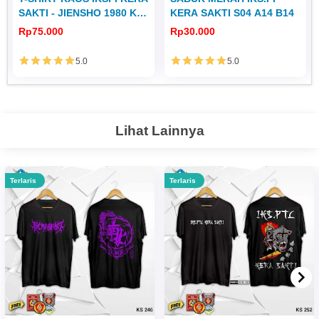
SAKTI - JIENSHO 1980 KS
KERA SAKTI S04 A14 B14
251
Rp75.000
Rp30.000
5.0
5.0
Lihat Lainnya
Terlaris
Terlaris