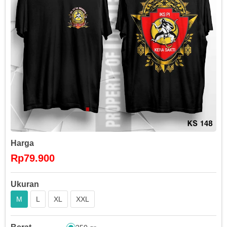
Harga
Rp79.900
Ukuran
M
L
XL
XXL