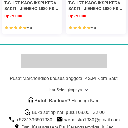
T-SHIRT KAOS IKSPI KERA
T-SHIRT KAOS IKSPI KERA
SAKTI - JIENSHO 1980 KS
SAKTI - JIENSHO 1980 KS
246
252
Rp75.000
Rp75.000
5.0
5.0
Pusat Marchendise khusus anggota IKS.PI Kera Sakti
Lihat Selengkapnya
Butuh Bantuan?
Hubungi Kami
Buka setiap hari pukul 08.00 - 22.00
+6281336601980
webdistro1980@gmail.com
Dsn. Karangasem Ds. Karangsambigalih Kec.