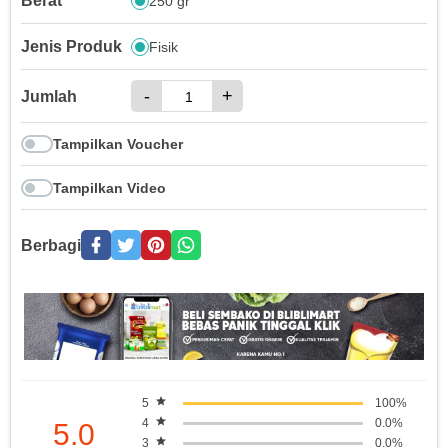
Berat
250 gr
Jenis Produk
Fisik
-
+
Jumlah
Tampilkan Voucher
Tampilkan Video
Berbagi
5
100%
4
0.0%
5.0
3
0.0%