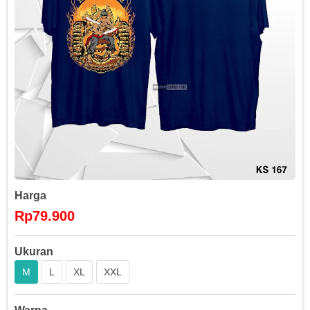
Harga
Rp79.900
Ukuran
M
L
XL
XXL