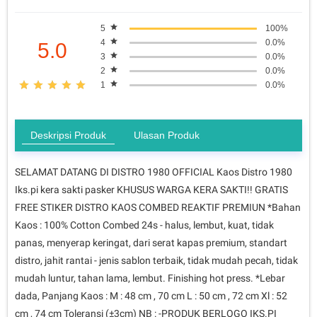
5
100%
4
0.0%
5.0
3
0.0%
2
0.0%
1
0.0%
Deskripsi Produk
Ulasan Produk
SELAMAT DATANG DI DISTRO 1980 OFFICIAL Kaos Distro 1980
Iks.pi kera sakti pasker KHUSUS WARGA KERA SAKTI!! GRATIS
FREE STIKER DISTRO KAOS COMBED REAKTIF PREMIUN *Bahan
Kaos : 100% Cotton Combed 24s - halus, lembut, kuat, tidak
panas, menyerap keringat, dari serat kapas premium, standart
distro, jahit rantai - jenis sablon terbaik, tidak mudah pecah, tidak
mudah luntur, tahan lama, lembut. Finishing hot press. *Lebar
dada, Panjang Kaos : M : 48 cm , 70 cm L : 50 cm , 72 cm Xl : 52
cm , 74 cm Toleransi (±3cm) NB : -PRODUK BERLOGO IKS.PI