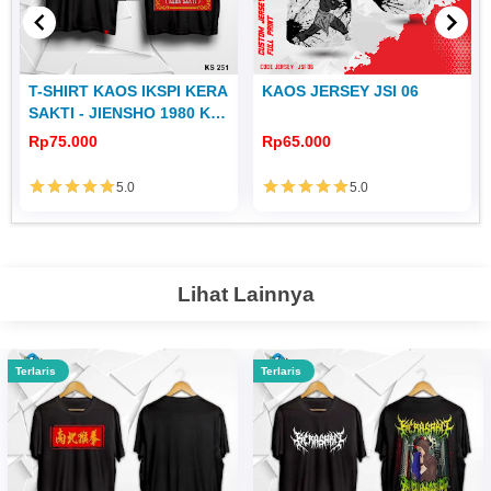
T-SHIRT KAOS IKSPI KERA
KAOS JERSEY JSI 06
SAKTI - JIENSHO 1980 KS
251
Rp75.000
Rp65.000
5.0
5.0
Lihat Lainnya
Terlaris
Terlaris