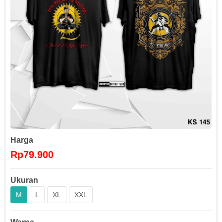
Harga
Rp79.900
Ukuran
M
L
XL
XXL