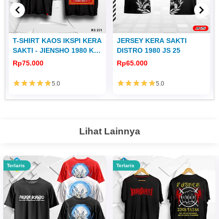
T-SHIRT KAOS IKSPI KERA
JERSEY KERA SAKTI
SAKTI - JIENSHO 1980 KS
DISTRO 1980 JS 25
251
Rp75.000
Rp65.000
5.0
5.0
Lihat Lainnya
Terlaris
Terlaris