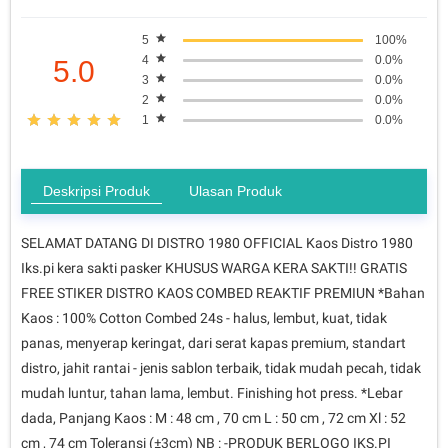
5
100%
4
0.0%
5.0
3
0.0%
2
0.0%
1
0.0%
Deskripsi Produk
Ulasan Produk
SELAMAT DATANG DI DISTRO 1980 OFFICIAL Kaos Distro 1980
Iks.pi kera sakti pasker KHUSUS WARGA KERA SAKTI!! GRATIS
FREE STIKER DISTRO KAOS COMBED REAKTIF PREMIUN *Bahan
Kaos : 100% Cotton Combed 24s - halus, lembut, kuat, tidak
panas, menyerap keringat, dari serat kapas premium, standart
distro, jahit rantai - jenis sablon terbaik, tidak mudah pecah, tidak
mudah luntur, tahan lama, lembut. Finishing hot press. *Lebar
dada, Panjang Kaos : M : 48 cm , 70 cm L : 50 cm , 72 cm Xl : 52
cm , 74 cm Toleransi (±3cm) NB : -PRODUK BERLOGO IKS.PI