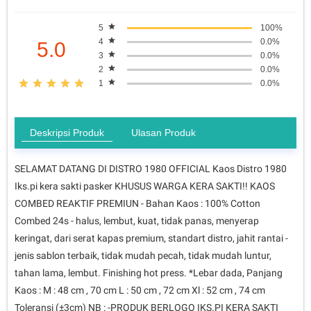
5
100%
4
0.0%
5.0
3
0.0%
2
0.0%
1
0.0%
Deskripsi Produk
Ulasan Produk
SELAMAT DATANG DI DISTRO 1980 OFFICIAL Kaos Distro 1980
Iks.pi kera sakti pasker KHUSUS WARGA KERA SAKTI!! KAOS
COMBED REAKTIF PREMIUN - Bahan Kaos : 100% Cotton
Combed 24s - halus, lembut, kuat, tidak panas, menyerap
keringat, dari serat kapas premium, standart distro, jahit rantai -
jenis sablon terbaik, tidak mudah pecah, tidak mudah luntur,
tahan lama, lembut. Finishing hot press. *Lebar dada, Panjang
Kaos : M : 48 cm , 70 cm L : 50 cm , 72 cm Xl : 52 cm , 74 cm
Toleransi (±3cm) NB : -PRODUK BERLOGO IKS.PI KERA SAKTI