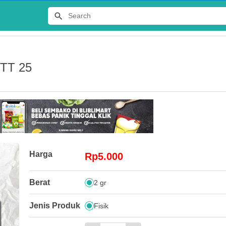
STT 25
Terlaris
Harga
Rp5.000
JERSEY
Berat
2 gr
DISTRO 
Rp65.00
Jenis Produk
Fisik