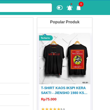
0
Popular Produk
Terlaris
Terlaris
 KERA SAKTI
T-SHIRT KAOS IKSPI KERA
JERSEY
1980 JS 31
SAKTI - JIENSHO 1980 KS
DISTRO 
251
0
Rp75.000
Rp65.00
5.0
5.0