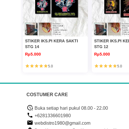
STIKER IKS.PI KERA SAKTI
STIKER IKS.PI K
STG 14
STG 12
Rp5.000
Rp5.000
5.0
5.0
COSTUMER CARE
Buka setiap hari pukul 08.00 - 22.00
+6281336601980
webdistro1980@gmail.com