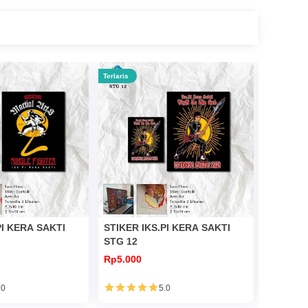
Terlaris
Terlaris
PI KERA SAKTI
STIKER IKS.PI KERA SAKTI
STIKER 
STG 12
STG 07
Rp5.000
Rp5.000
.0
5.0