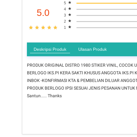
5
4
5.0
3
2
1
Deskripsi Produk
Ulasan Produk
PRODUK ORIGINAL DISTRO 1980 STIKER VINIL, COCOK U
BERLOGO IKS.PI KERA SAKTI KHUSUS ANGGOTA IKS.PI
INBOK -KONFIRMASI KTA & PEMBELIAN DILUAR ANGGOT
PRODUK BERLOGO IPSI SESUAI JENIS PESANAN UNTU
Santun..... Thanks