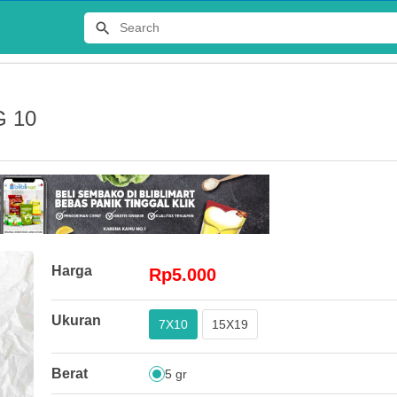
G 10
Terlaris
Harga
Rp5.000
JERSEY
Ukuran
7X10
15X19
DISTRO 
Rp65.00
Berat
5 gr