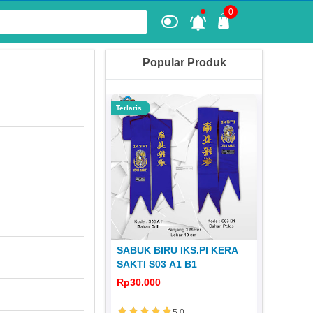
0
Popular Produk
Terlaris
Terlaris
 KERA SAKTI
SABUK BIRU IKS.PI KERA
JERSEY
1980 JS 31
SAKTI S03 A1 B1
DISTRO 
0
Rp30.000
Rp65.00
5.0
5.0