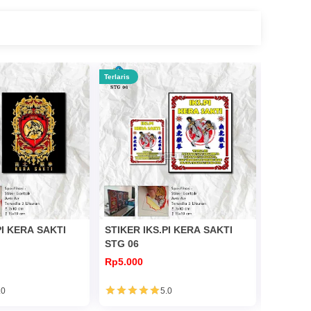
Terlaris
Terlaris
PI KERA SAKTI
STIKER IKS.PI KERA SAKTI
STIKER 
STG 06
STG 11
Rp5.000
Rp5.000
.0
5.0