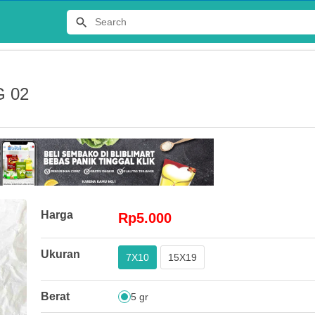
G 02
Terlaris
Harga
Rp5.000
JERSEY
Ukuran
7X10
15X19
DISTRO 
Rp65.00
Berat
5 gr