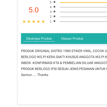
5
4
5.0
3
2
1
Deskripsi Produk
Ulasan Produk
PRODUK ORIGINAL DISTRO 1980 STIKER VINIL, COCOK U
BERLOGO IKS.PI KERA SAKTI KHUSUS ANGGOTA IKS.PI
INBOK -KONFIRMASI KTA & PEMBELIAN DILUAR ANGGOT
PRODUK BERLOGO IPSI SESUAI JENIS PESANAN UNTU
Santun..... Thanks