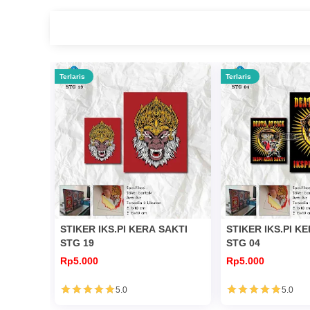
Terlaris
Terlaris
STIKER IKS.PI KERA SAKTI
STIKER IKS.PI K
STG 19
STG 04
Rp5.000
Rp5.000
5.0
5.0