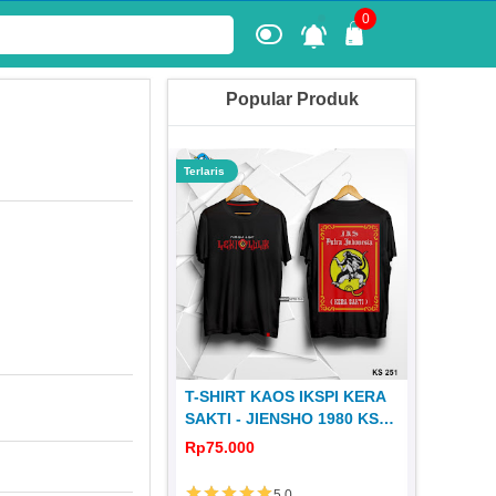
0
Popular Produk
Terlaris
Terlaris
 KERA SAKTI
T-SHIRT KAOS IKSPI KERA
JERSEY
1980 JS 31
SAKTI - JIENSHO 1980 KS
DISTRO 
251
0
Rp75.000
Rp65.00
5.0
5.0