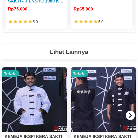
SAKTI - JIENSHO 1980 KS
251
Rp75.000
Rp65.000
5.0
5.0
Lihat Lainnya
Terlaris
Terlaris
KEMEJA IKSPI KERA SAKTI
KEMEJA IKSPI KERA SAKTI