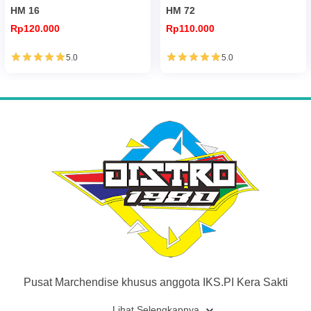
HM 16
HM 72
Rp120.000
Rp110.000
5.0
5.0
Pusat Marchendise khusus anggota IKS.PI Kera Sakti
Lihat Selengkapnya