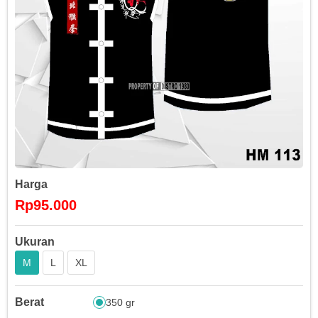
Harga
Rp95.000
Ukuran
M
L
XL
Berat
350 gr