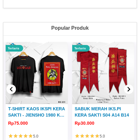
Popular Produk
Terlaris
Terlaris
T-SHIRT KAOS IKSPI KERA
SABUK MERAH IKS.PI
SAKTI - JIENSHO 1980 KS
KERA SAKTI S04 A14 B14
251
Rp75.000
Rp30.000
5.0
5.0