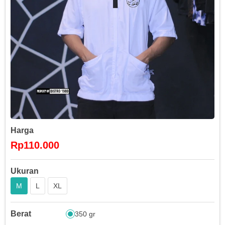
Harga
Rp110.000
Ukuran
M
L
XL
Berat
350 gr