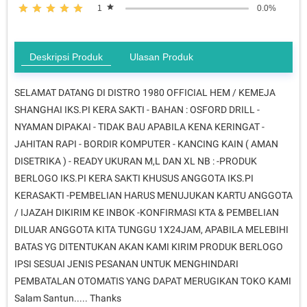
1
0.0%
Deskripsi Produk
Ulasan Produk
SELAMAT DATANG DI DISTRO 1980 OFFICIAL HEM / KEMEJA
SHANGHAI IKS.PI KERA SAKTI - BAHAN : OSFORD DRILL -
NYAMAN DIPAKAI - TIDAK BAU APABILA KENA KERINGAT -
JAHITAN RAPI - BORDIR KOMPUTER - KANCING KAIN ( AMAN
DISETRIKA ) - READY UKURAN M,L DAN XL NB : -PRODUK
BERLOGO IKS.PI KERA SAKTI KHUSUS ANGGOTA IKS.PI
KERASAKTI -PEMBELIAN HARUS MENUJUKAN KARTU ANGGOTA
/ IJAZAH DIKIRIM KE INBOK -KONFIRMASI KTA & PEMBELIAN
DILUAR ANGGOTA KITA TUNGGU 1X24JAM, APABILA MELEBIHI
BATAS YG DITENTUKAN AKAN KAMI KIRIM PRODUK BERLOGO
IPSI SESUAI JENIS PESANAN UNTUK MENGHINDARI
PEMBATALAN OTOMATIS YANG DAPAT MERUGIKAN TOKO KAMI
Salam Santun..... Thanks