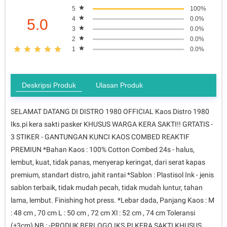
5
100%
4
0.0%
5.0
3
0.0%
2
0.0%
1
0.0%
Deskripsi Produk
Ulasan Produk
SELAMAT DATANG DI DISTRO 1980 OFFICIAL Kaos Distro 1980
Iks.pi kera sakti pasker KHUSUS WARGA KERA SAKTI!! GRTATIS -
3 STIKER - GANTUNGAN KUNCI KAOS COMBED REAKTIF
PREMIUN *Bahan Kaos : 100% Cotton Combed 24s - halus,
lembut, kuat, tidak panas, menyerap keringat, dari serat kapas
premium, standart distro, jahit rantai *Sablon : Plastisol Ink - jenis
sablon terbaik, tidak mudah pecah, tidak mudah luntur, tahan
lama, lembut. Finishing hot press. *Lebar dada, Panjang Kaos : M
: 48 cm , 70 cm L : 50 cm , 72 cm Xl : 52 cm , 74 cm Toleransi
(±3cm) NB : -PRODUK BERLOGO IKS.PI KERA SAKTI KHUSUS