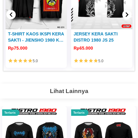
T-SHIRT KAOS IKSPI KERA
JERSEY KERA SAKTI
SAKTI - JIENSHO 1980 KS
DISTRO 1980 JS 25
251
Rp75.000
Rp65.000
5.0
5.0
Lihat Lainnya
Terlaris
Terlaris