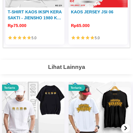
T-SHIRT KAOS IKSPI KERA
KAOS JERSEY JSI 06
SAKTI - JIENSHO 1980 KS
251
Rp75.000
Rp65.000
5.0
5.0
Lihat Lainnya
Terlaris
Terlaris