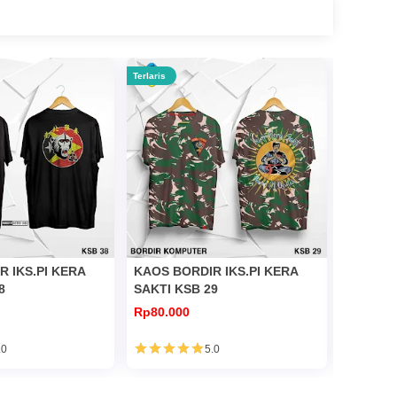
Terlaris
Terlaris
 IKS.PI KERA
KAOS BORDIR IKS.PI KERA
KAOS BO
8
SAKTI KSB 29
SAKTI K
Rp80.000
Rp80.00
.0
5.0