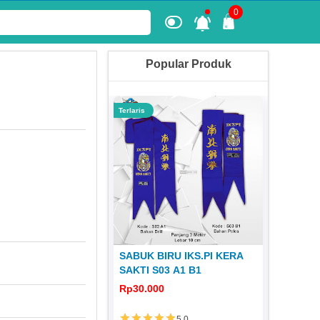
0
Popular Produk
Terlaris
Terlaris
 KERA SAKTI
SABUK BIRU IKS.PI KERA
JERSEY
1980 JS 31
SAKTI S03 A1 B1
DISTRO 
0
Rp30.000
Rp65.00
5.0
5.0