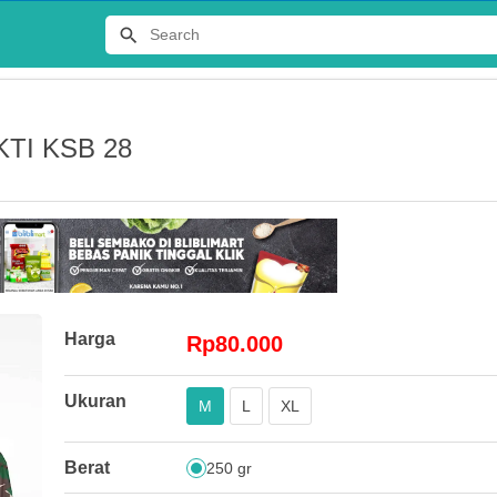
TI KSB 28
Terlaris
Harga
Rp80.000
JERSEY
Ukuran
M
L
XL
DISTRO 
Rp65.00
Berat
250 gr