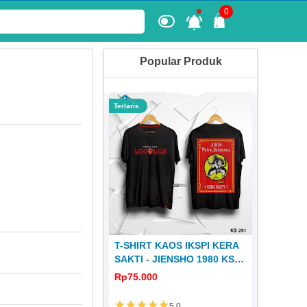
0
Popular Produk
Terlaris
Terlaris
 KERA SAKTI
T-SHIRT KAOS IKSPI KERA
JERSEY
1980 JS 31
SAKTI - JIENSHO 1980 KS
DISTRO 
251
0
Rp75.000
Rp65.00
5.0
5.0