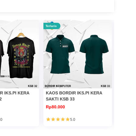
Terlaris
Terlaris
 IKS.PI KERA
KAOS BORDIR IKS.PI KERA
KAOS BO
2
SAKTI KSB 33
SAKTI K
Rp80.000
Rp80.00
.0
5.0