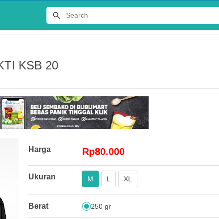
TI KSB 20
Terlaris
Harga
Rp80.000
JERSEY
Ukuran
M
L
XL
DISTRO 
Rp65.00
Berat
250 gr