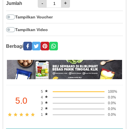
-
+
Jumlah
Tampilkan Voucher
Tampilkan Video
Berbagi
5
100%
4
0.0%
5.0
3
0.0%
2
0.0%
1
0.0%