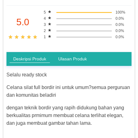
5
100%
4
0.0%
5.0
3
0.0%
2
0.0%
1
0.0%
Deskripsi Produk
Ulasan Produk
Selalu ready stock
Celana silat full bordir ini untuk umum?semua perguruan
dan komunitas beladiri
dengan teknik bordir yang rapih didukung bahan yang
berkualitas prmimum membuat celana terlihat elegan,
dan juga membuat gambar tahan lama.