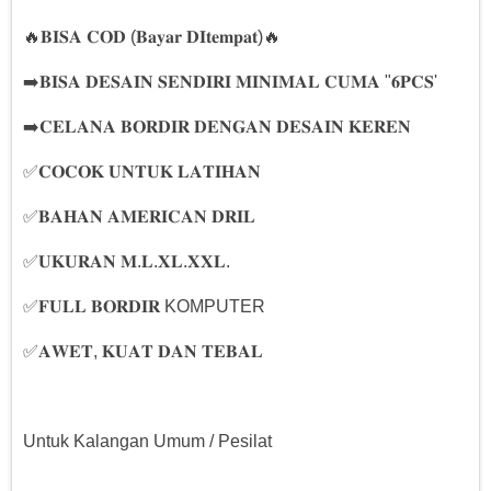
🔥𝐁𝐈𝐒𝐀 𝐂𝐎𝐃 (𝐁𝐚𝐲𝐚𝐫 𝐃𝐈𝐭𝐞𝐦𝐩𝐚𝐭)🔥
➡️𝐁𝐈𝐒𝐀 𝐃𝐄𝐒𝐀𝐈𝐍 𝐒𝐄𝐍𝐃𝐈𝐑𝐈 𝐌𝐈𝐍𝐈𝐌𝐀𝐋 𝐂𝐔𝐌𝐀 "𝟔𝐏𝐂𝐒'
➡️𝐂𝐄𝐋𝐀𝐍𝐀 𝐁𝐎𝐑𝐃𝐈𝐑 𝐃𝐄𝐍𝐆𝐀𝐍 𝐃𝐄𝐒𝐀𝐈𝐍 𝐊𝐄𝐑𝐄𝐍
✅𝐂𝐎𝐂𝐎𝐊 𝐔𝐍𝐓𝐔𝐊 𝐋𝐀𝐓𝐈𝐇𝐀𝐍
✅𝐁𝐀𝐇𝐀𝐍 𝐀𝐌𝐄𝐑𝐈𝐂𝐀𝐍 𝐃𝐑𝐈𝐋
✅𝐔𝐊𝐔𝐑𝐀𝐍 𝐌.𝐋.𝐗𝐋.𝐗𝐗𝐋.
✅𝐅𝐔𝐋𝐋 𝐁𝐎𝐑𝐃𝐈𝐑 KOMPUTER
✅𝐀𝐖𝐄𝐓, 𝐊𝐔𝐀𝐓 𝐃𝐀𝐍 𝐓𝐄𝐁𝐀𝐋
Untuk Kalangan Umum / Pesilat