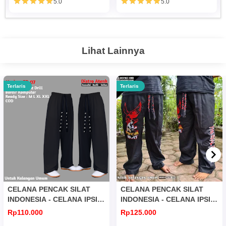
5.0
5.0
Lihat Lainnya
Terlaris
Terlaris
CELANA PENCAK SILAT
CELANA PENCAK SILAT
INDONESIA - CELANA IPSI
INDONESIA - CELANA IPSI
CP 07
CP 04
Rp110.000
Rp125.000