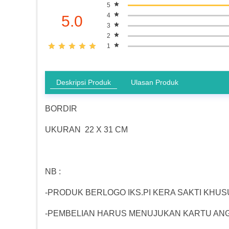
5
4
5.0
3
2
1
Deskripsi Produk
Ulasan Produk
BORDIR
UKURAN 22 X 31 CM
NB :
-PRODUK BERLOGO IKS.PI KERA SAKTI KHUS
-PEMBELIAN HARUS MENUJUKAN KARTU ANGGO