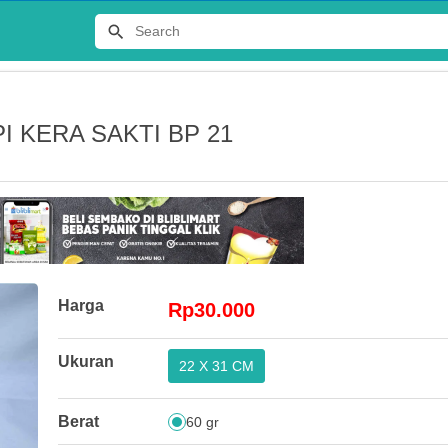
 KERA SAKTI BP 21
Terlaris
Harga
Rp30.000
JERSEY
Ukuran
22 X 31 CM
DISTRO 
Rp65.00
Berat
60 gr