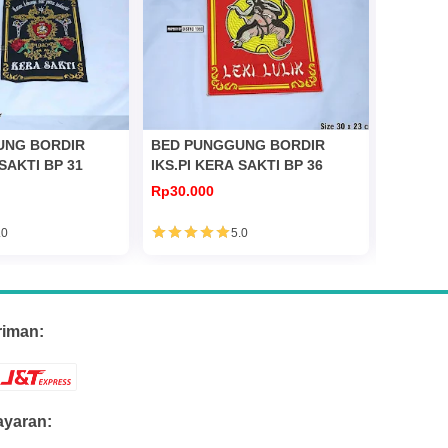
UNG BORDIR
BED PUNGGUNG BORDIR
BED PU
 SAKTI BP 31
IKS.PI KERA SAKTI BP 36
IKS.PI 
Rp30.000
Rp30.00
.0
5.0
riman:
yaran: