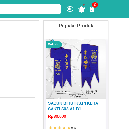
0
Popular Produk
Terlaris
Terlaris
 KERA SAKTI
SABUK BIRU IKS.PI KERA
JERSEY
1980 JS 31
SAKTI S03 A1 B1
DISTRO 
0
Rp30.000
Rp65.00
5.0
5.0