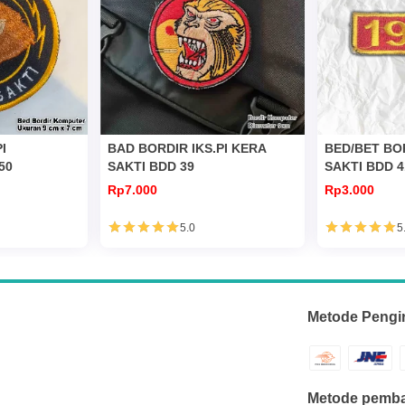
I
BAD BORDIR IKS.PI KERA
BED/BET BOR
50
SAKTI BDD 39
SAKTI BDD 4
Rp7.000
Rp3.000
5.0
5
Metode Pengi
Metode pemba