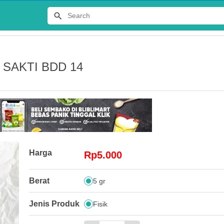
 SAKTI BDD 14
Terlaris
Harga
Rp5.000
JERSEY
Berat
5 gr
DISTRO 
Rp65.00
Jenis Produk
Fisik