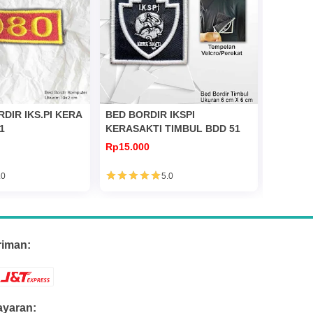
DIR IKS.PI KERA
BED BORDIR IKSPI
BED BOR
1
KERASAKTI TIMBUL BDD 51
KERASA
Rp15.000
Rp5.000
.0
5.0
riman:
yaran: