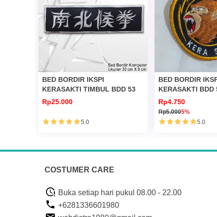
BED BORDIR IKSPI
BED BORDIR IKSP
KERASAKTI TIMBUL BDD 53
KERASAKTI BDD 
Rp25.000
Rp4.750
Rp5.000
5%
5.0
5.0
COSTUMER CARE
Buka setiap hari pukul 08.00 - 22.00
+6281336601980