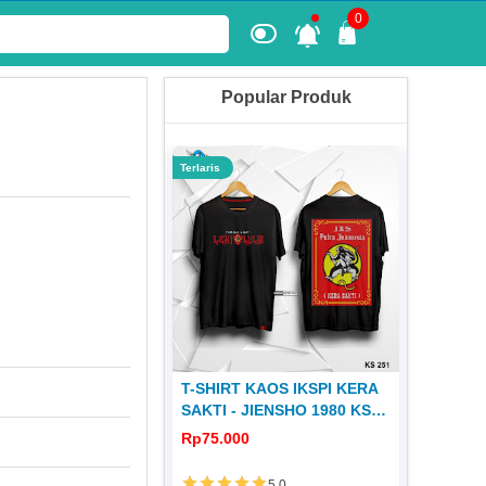
0
Popular Produk
Terlaris
Terlaris
 KERA SAKTI
T-SHIRT KAOS IKSPI KERA
JERSEY
1980 JS 31
SAKTI - JIENSHO 1980 KS
DISTRO 
251
0
Rp75.000
Rp65.00
5.0
5.0