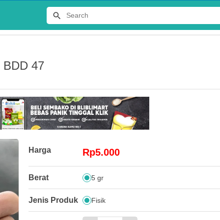
 BDD 47
Terlaris
Harga
Rp5.000
JERSEY
Berat
5 gr
DISTRO 
Rp65.00
Jenis Produk
Fisik