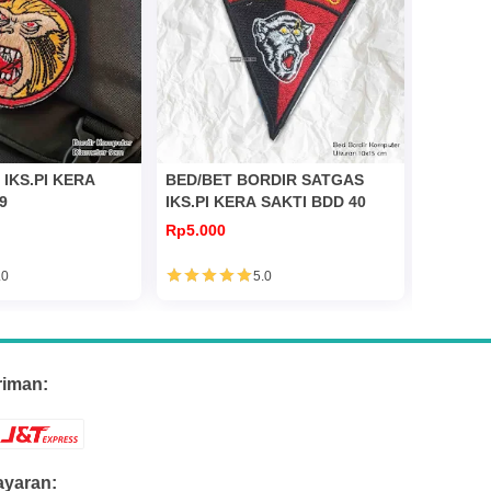
IKS.PI KERA
BED/BET BORDIR SATGAS
BED BOR
9
IKS.PI KERA SAKTI BDD 40
KERASA
Rp5.000
Rp5.000
.0
5.0
riman:
yaran: