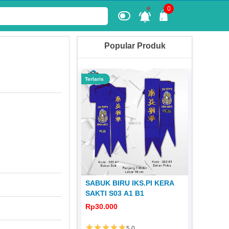
0
Popular Produk
Terlaris
Terlaris
 KERA SAKTI
SABUK BIRU IKS.PI KERA
JERSEY
1980 JS 31
SAKTI S03 A1 B1
DISTRO 
0
Rp30.000
Rp65.00
5.0
5.0