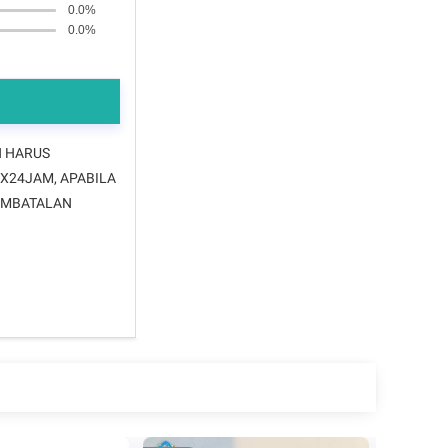
0.0%
0.0%
N HARUS
1X24JAM, APABILA
PEMBATALAN