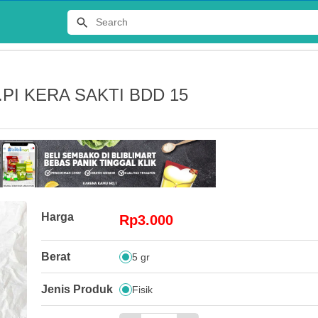
PI KERA SAKTI BDD 15
Terlaris
Harga
Rp3.000
JERSEY
Berat
5 gr
DISTRO 
Rp65.00
Jenis Produk
Fisik