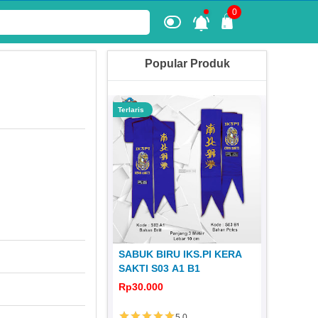
0
Popular Produk
Terlaris
Terlaris
 KERA SAKTI
SABUK BIRU IKS.PI KERA
T-SHIRT
1980 JS 31
SAKTI S03 A1 B1
SAKTI -
251
0
Rp30.000
Rp75.00
5.0
5.0