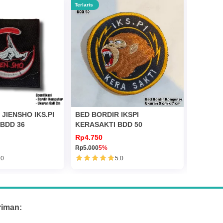
Terlaris
Terlaris
JIENSHO IKS.PI
BED BORDIR IKSPI
BED BOR
 BDD 36
KERASAKTI BDD 50
KERASA
Rp4.750
Rp5.000
Rp5.000
5%
.0
5.0
riman: